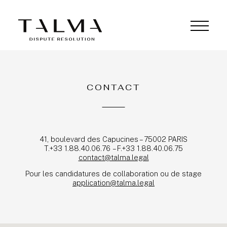
CONTACT
41, boulevard des Capucines – 75002 PARIS
T.+33 1.88.40.06.76 – F.+33 1.88.40.06.75
contact@talma.legal
Pour les candidatures de collaboration ou de stage
ÉQUIPE
application@talma.legal
EXPERTISE
PRO BONO